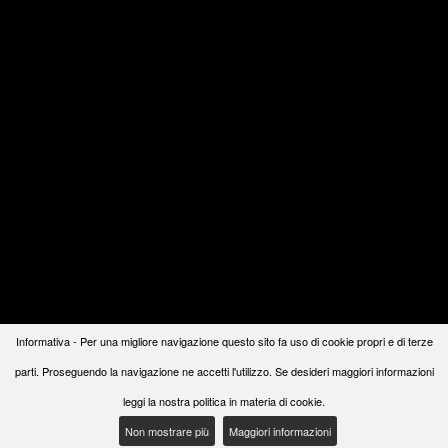
Informativa - Per una migliore navigazione questo sito fa uso di cookie propri e di terze
parti. Proseguendo la navigazione ne accetti l'utilizzo. Se desideri maggiori informazioni
leggi la nostra politica in materia di cookie.
Non mostrare più
Maggiori informazioni