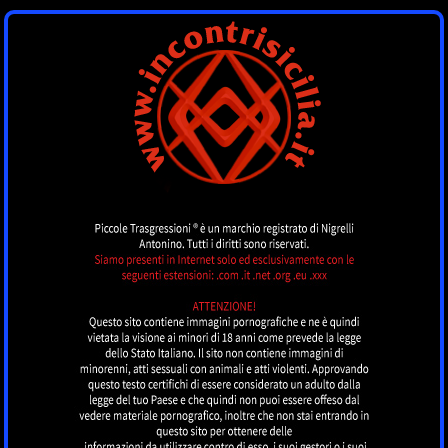
INCONTRI SICILIA
by piccoletrasgressioni.it
MENU
Nessun annuncio